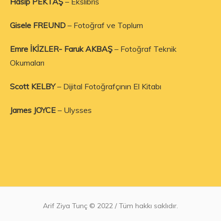
Hasip PEKTAŞ
– Ekslibris
Gisele FREUND
– Fotoğraf ve Toplum
Emre İKİZLER- Faruk AKBAŞ
– Fotoğraf Teknik
Okumaları
Scott KELBY
– Dijital Fotoğrafçının El Kitabı
James JOYCE
– Ulysses
Arif Ziya Tunç © 2022 / Tüm hakkı saklıdır.