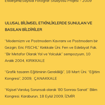
Etkileşimli/Sayısal Fotoğraf Stüdyosu Projesi”- 2009
ULUSAL BİLİMSEL ETKİNLİKLERDE SUNULAN VE
BASILAN BİLDİRİLER
“Modernizm ve Postmodern Kavramı ve Postmodern bir
Gezgin; Eric FISCHL” Kırıkkale Üni. Fen ve Edebiyat Fak.
“Bir Metafor Olarak Yol ve Yolculuk” sempozyum, 10
Aralık 2004, KIRIKKALE
“Grafik tasarım Eğitiminin Gerekliliği”, 18 Mart Üni. “Eğitim
Kongresi”, 2009, ÇANAKKALE
“Kişisel Varoluş Sorunsalı olarak ‘80 Sonrası Sanat” Bilim
Kongresi. Karaburun, 18 Eylül 2009, İZMİR