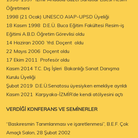
Öğretmeni
1998 (21 Ocak) UNESCO AIAP-UPSD Üyeliği
18 Kasım 1998 D.E.Ü. Buca Eğitim Fakültesi Resim-iş
Eğitimi A.B.D. Öğretim Görevlisi oldu
14 Haziran 2000 Yrd. Doçent oldu
22 Mayıs 2006 Doçent oldu
17 Ekim 2011 Profesör oldu
Kasım 2014 T.C. Dış İşleri Bakanlığı Sanat Danışma
Kurulu Üyeliği
Şubat 2019 D.E.Ü.Senatosu üyesiyken emekliye ayrıldı
Kasım 2021 Karşıyaka-İZMİR’de kendi atölyesini açtı
VERDİĞİ KONFERANS VE SEMİNERLER
“Baskıresmin Tanımlanması ve işaretlenmesi”, B.E.F. Çok
Amaçlı Salon, 28 Şubat 2002