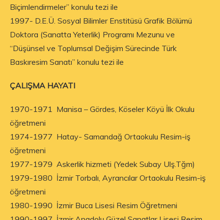
Biçimlendirmeler” konulu tezi ile
1997- D.E.Ü. Sosyal Bilimler Enstitüsü Grafik Bölümü
Doktora (Sanatta Yeterlik) Programı Mezunu ve
“Düşünsel ve Toplumsal Değişim Sürecinde Türk
Baskıresim Sanatı” konulu tezi ile
ÇALIŞMA HAYATI
1970-1971 Manisa – Gördes, Köseler Köyü İlk Okulu
öğretmeni
1974-1977 Hatay- Samandağ Ortaokulu Resim-iş
öğretmeni
1977-1979 Askerlik hizmeti (Yedek Subay Ulş.Tğm)
1979-1980 İzmir Torbalı, Ayrancılar Ortaokulu Resim-iş
öğretmeni
1980-1990 İzmir Buca Lisesi Resim Öğretmeni
1990-1997 İzmir Anadolu Güzel Sanatlar Lisesi Resim