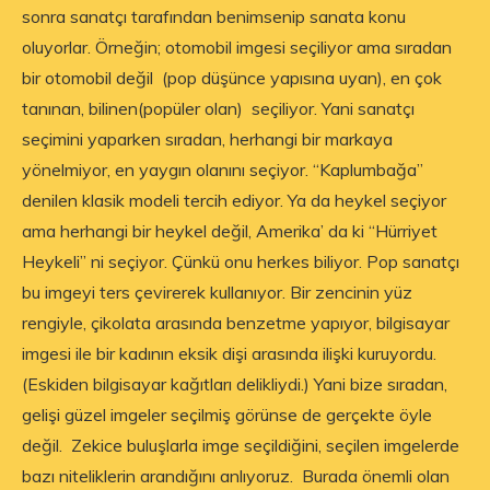
sonra sanatçı tarafından benimsenip sanata konu
oluyorlar. Örneğin; otomobil imgesi seçiliyor ama sıradan
bir otomobil değil (pop düşünce yapısına uyan), en çok
tanınan, bilinen(popüler olan) seçiliyor. Yani sanatçı
seçimini yaparken sıradan, herhangi bir markaya
yönelmiyor, en yaygın olanını seçiyor. “Kaplumbağa”
denilen klasik modeli tercih ediyor. Ya da heykel seçiyor
ama herhangi bir heykel değil, Amerika’ da ki “Hürriyet
Heykeli” ni seçiyor. Çünkü onu herkes biliyor. Pop sanatçı
bu imgeyi ters çevirerek kullanıyor. Bir zencinin yüz
rengiyle, çikolata arasında benzetme yapıyor, bilgisayar
imgesi ile bir kadının eksik dişi arasında ilişki kuruyordu.
(Eskiden bilgisayar kağıtları delikliydi.) Yani bize sıradan,
gelişi güzel imgeler seçilmiş görünse de gerçekte öyle
değil. Zekice buluşlarla imge seçildiğini, seçilen imgelerde
bazı niteliklerin arandığını anlıyoruz. Burada önemli olan