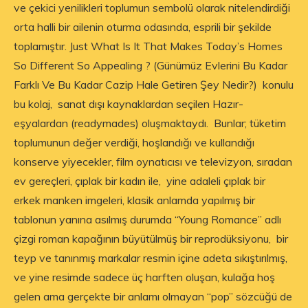
ve çekici yenilikleri toplumun sembolü olarak nitelendirdiği
orta halli bir ailenin oturma odasında, esprili bir şekilde
toplamıştır. Just What Is It That Makes Today’s Homes
So Different So Appealing ? (Günümüz Evlerini Bu Kadar
Farklı Ve Bu Kadar Cazip Hale Getiren Şey Nedir?) konulu
bu kolaj, sanat dışı kaynaklardan seçilen Hazır-
eşyalardan (readymades) oluşmaktaydı. Bunlar; tüketim
toplumunun değer verdiği, hoşlandığı ve kullandığı
konserve yiyecekler, film oynatıcısı ve televizyon, sıradan
ev gereçleri, çıplak bir kadın ile, yine adaleli çıplak bir
erkek manken imgeleri, klasik anlamda yapılmış bir
tablonun yanına asılmış durumda “Young Romance” adlı
çizgi roman kapağının büyütülmüş bir reprodüksiyonu, bir
teyp ve tanınmış markalar resmin içine adeta sıkıştırılmış,
ve yine resimde sadece üç harften oluşan, kulağa hoş
gelen ama gerçekte bir anlamı olmayan “pop” sözcüğü de