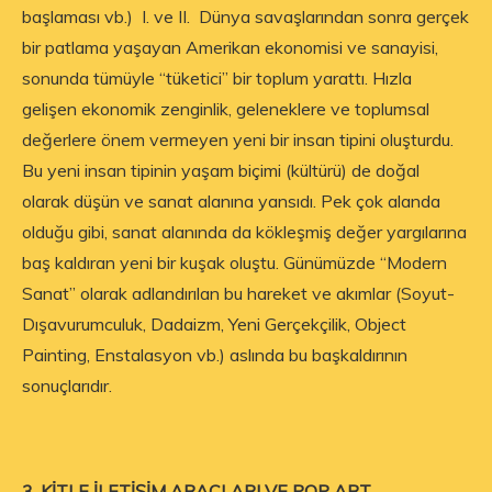
başlaması vb.) I. ve II. Dünya savaşlarından sonra gerçek
bir patlama yaşayan Amerikan ekonomisi ve sanayisi,
sonunda tümüyle “tüketici” bir toplum yarattı. Hızla
gelişen ekonomik zenginlik, geleneklere ve toplumsal
değerlere önem vermeyen yeni bir insan tipini oluşturdu.
Bu yeni insan tipinin yaşam biçimi (kültürü) de doğal
olarak düşün ve sanat alanına yansıdı. Pek çok alanda
olduğu gibi, sanat alanında da kökleşmiş değer yargılarına
baş kaldıran yeni bir kuşak oluştu. Günümüzde “Modern
Sanat” olarak adlandırılan bu hareket ve akımlar (Soyut-
Dışavurumculuk, Dadaizm, Yeni Gerçekçilik, Object
Painting, Enstalasyon vb.) aslında bu başkaldırının
sonuçlarıdır.
3. KİTLE İLETİŞİM ARAÇLARI VE POP ART