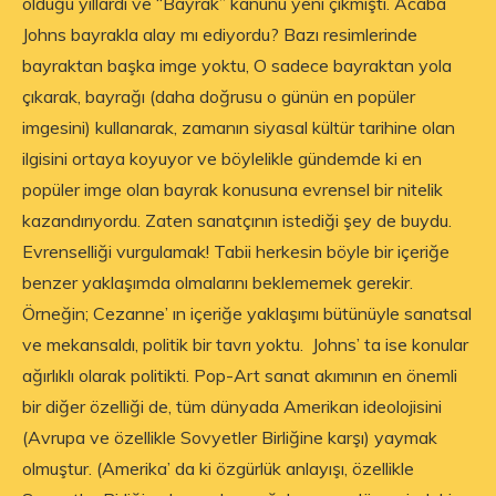
olduğu yıllardı ve “Bayrak” kanunu yeni çıkmıştı. Acaba
Johns bayrakla alay mı ediyordu? Bazı resimlerinde
bayraktan başka imge yoktu, O sadece bayraktan yola
çıkarak, bayrağı (daha doğrusu o günün en popüler
imgesini) kullanarak, zamanın siyasal kültür tarihine olan
ilgisini ortaya koyuyor ve böylelikle gündemde ki en
popüler imge olan bayrak konusuna evrensel bir nitelik
kazandırıyordu. Zaten sanatçının istediği şey de buydu.
Evrenselliği vurgulamak! Tabii herkesin böyle bir içeriğe
benzer yaklaşımda olmalarını beklememek gerekir.
Örneğin; Cezanne’ ın içeriğe yaklaşımı bütünüyle sanatsal
ve mekansaldı, politik bir tavrı yoktu. Johns’ ta ise konular
ağırlıklı olarak politikti. Pop-Art sanat akımının en önemli
bir diğer özelliği de, tüm dünyada Amerikan ideolojisini
(Avrupa ve özellikle Sovyetler Birliğine karşı) yaymak
olmuştur. (Amerika’ da ki özgürlük anlayışı, özellikle