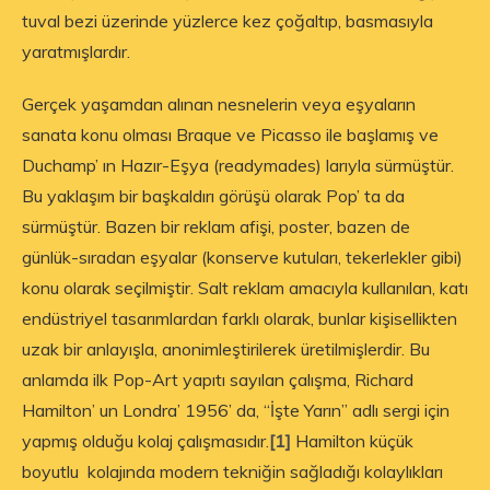
tuval bezi üzerinde yüzlerce kez çoğaltıp, basmasıyla
yaratmışlardır.
Gerçek yaşamdan alınan nesnelerin veya eşyaların
sanata konu olması Braque ve Picasso ile başlamış ve
Duchamp’ ın Hazır-Eşya (readymades) larıyla sürmüştür.
Bu yaklaşım bir başkaldırı görüşü olarak Pop’ ta da
sürmüştür. Bazen bir reklam afişi, poster, bazen de
günlük-sıradan eşyalar (konserve kutuları, tekerlekler gibi)
konu olarak seçilmiştir. Salt reklam amacıyla kullanılan, katı
endüstriyel tasarımlardan farklı olarak, bunlar kişisellikten
uzak bir anlayışla, anonimleştirilerek üretilmişlerdir. Bu
anlamda ilk Pop-Art yapıtı sayılan çalışma, Richard
Hamilton’ un Londra’ 1956’ da, “İşte Yarın” adlı sergi için
yapmış olduğu kolaj çalışmasıdır.
[1]
Hamilton küçük
boyutlu kolajında modern tekniğin sağladığı kolaylıkları