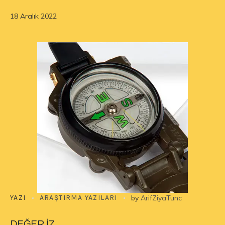
18 Aralık 2022
YAZI
ARAŞTIRMA YAZILARI
by
ArifZiyaTunc
DEĞER.İZ