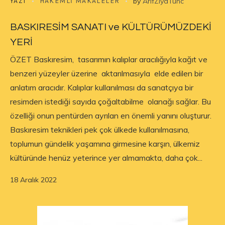
YAZI
HAKEMLI MAKALELER
by
ArifZiyaTunc
BASKIRESİM SANATI ve KÜLTÜRÜMÜZDEKİ
YERİ
ÖZET Baskıresim, tasarımın kalıplar aracılığıyla kağıt ve
benzeri yüzeyler üzerine aktarılmasıyla elde edilen bir
anlatım aracıdır. Kalıplar kullanılması da sanatçıya bir
resimden istediği sayıda çoğaltabilme olanağı sağlar. Bu
özelliği onun pentürden ayrılan en önemli yanını oluşturur.
Baskıresim teknikleri pek çok ülkede kullanılmasına,
toplumun gündelik yaşamına girmesine karşın, ülkemiz
kültüründe henüz yeterince yer almamakta, daha çok...
18 Aralık 2022