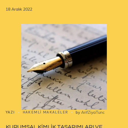
18 Aralık 2022
YAZI
HAKEMLI MAKALELER
by
ArifZiyaTunc
KURUMSAL KİMLİK TASARIMLARI VE