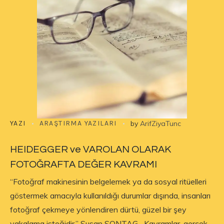
YAZI
ARAŞTIRMA YAZILARI
by
ArifZiyaTunc
HEIDEGGER ve VAROLAN OLARAK
FOTOĞRAFTA DEĞER KAVRAMI
“Fotoğraf makinesinin belgelemek ya da sosyal ritüelleri
göstermek amacıyla kullanıldığı durumlar dışında, insanları
fotoğraf çekmeye yönlendiren dürtü, güzel bir şey
yakalama isteğidir.” Susan SONTAG Kavramlar, gerçek