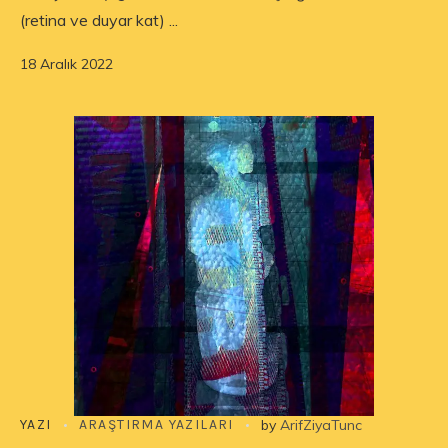
(retina ve duyar kat) ...
18 Aralık 2022
YAZI
ARAŞTIRMA YAZILARI
by
ArifZiyaTunc