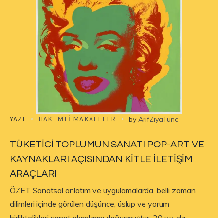
YAZI
HAKEMLI MAKALELER
by
ArifZiyaTunc
TÜKETİCİ TOPLUMUN SANATI POP-ART VE
KAYNAKLARI AÇISINDAN KİTLE İLETİŞİM
ARAÇLARI
ÖZET Sanatsal anlatım ve uygulamalarda, belli zaman
dilimleri içinde görülen düşünce, üslup ve yorum
birliktelikleri sanat akımlarını doğurmuştur. 20 y.y. da